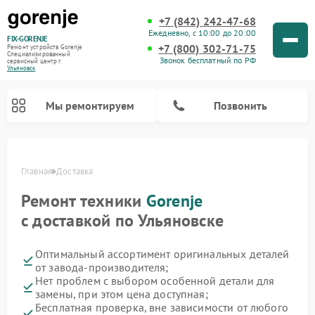
+7 (842) 242-47-68
Ежедневно, с 10:00 до 20:00
FIX-GORENJE
+7 (800) 302-71-75
Ремонт устройств Gorenje
Специализированный
Звонок бесплатный по РФ
cервисный центр г.
Ульяновск
Мы ремонтируем
Позвонить
Главная
Доставка
Ремонт техники
Gorenje
с доставкой по Ульяновске
Оптимальный ассортимент оригинальных деталей
от завода-производителя;
Нет проблем с выбором особенной детали для
замены, при этом цена доступная;
Ремонт варочных панелей Gorenje
Ремонт посудомоечных машин Gorenje
Ремонт парогенераторов Gorenje
Ремонт духовых шкафов Gorenje
Ремонт водонагревателей Gorenje
Ремонт микроволновых печей Gorenje
Ремонт стиральных машин Gorenje
Бесплатная проверка, вне зависимости от любого