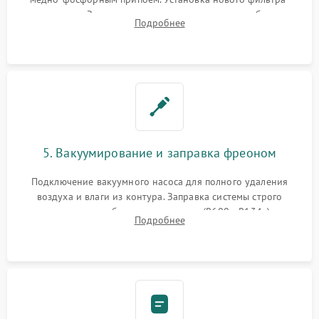
осушителя. Замена изношенных вентиляторов обдува,
Подробнее
сломанных заслонок или поврежденных дверных петель.
5. Вакуумирование и заправка фреоном
Подключение вакуумного насоса для полного удаления
воздуха и влаги из контура. Заправка системы строго
дозированным объемом хладагента (R600a, R134a) по
Подробнее
электронным весам. Контроль рабочего давления в системе.