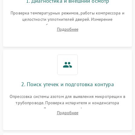
1. Диагностика и внешний осмотр
Запах горелого при
2000 ₽
Подробнее →
Проверка температурных режимов, работы компрессора и
работе
целостности уплотнителей дверей. Измерение
сопротивления обмоток мотора, проверка термостата и
Не включается
Подробнее
1000 ₽
Подробнее →
считывание кодов ошибок с электронного дисплея.
холодильник
Проблемы с системой
автоматической
1800 ₽
Подробнее →
разморозки
2. Поиск утечек и подготовка контура
Опрессовка системы азотом для выявления микротрещин в
трубопроводе. Проверка испарителя и конденсатора
течеискателем. Демонтаж старого фильтра-осушителя и
Подробнее
продувка капиллярной трубки для устранения засоров.