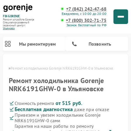
+7 (842) 242-47-68
Ежедневно, с 10:00 до 20:00
FIX-GORENJE
+7 (800) 302-71-75
Ремонт устройств Gorenje
Специализированный
Звонок бесплатный по РФ
cервисный центр г.
Ульяновск
Мы ремонтируем
Позвонить
овске
Ремонт холодильника Gorenje NRK6191GHW-0 в Ульяновске
Ремонт холодильника Gorenje
NRK6191GHW-0 в Ульяновске
от 515 руб.
Стоимость ремонта
Бесплатная диагностика
даже при отказе
Привезем и увезем холодильник Gorenje
NRK6191GHW-0 сами
Ремонт варочных панелей Gorenje
Ремонт посудомоечных машин Gorenje
Ремонт парогенераторов Gorenje
Ремонт духовых шкафов Gorenje
Ремонт водонагревателей Gorenje
Ремонт микроволновых печей Gorenje
Ремонт стиральных машин Gorenje
Гарантия на наши работы по ремонту