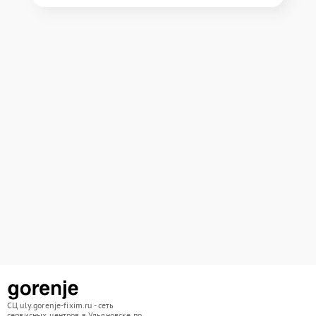
СЦ uly.gorenje-fixim.ru - сеть
сервисных центров в Ульяновске по