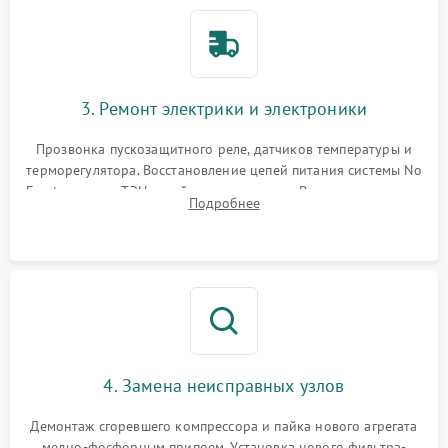
3. Ремонт электрики и электроники
Прозвонка пускозащитного реле, датчиков температуры и
терморегулятора. Восстановление цепей питания системы No
Frost, включая ТЭН оттайки и вентилятор. Ремонт или замена
Подробнее
платы управления при сбоях алгоритмов.
4. Замена неисправных узлов
Демонтаж сгоревшего компрессора и пайка нового агрегата
медно-фосфорным припоем. Установка нового фильтра-