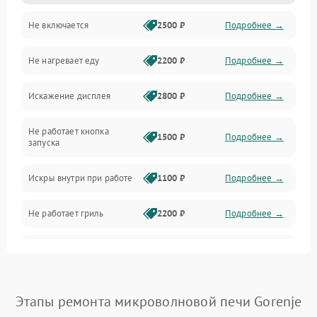
Не включается
2500 ₽
Подробнее →
Механика и внутренние элементы
Не нагревает еду
2200 ₽
Подробнее →
Механические повреждения
Искажение дисплея
2800 ₽
Подробнее →
Питание и запуск
Не работает кнопка
Нагрев и приготовление
1500 ₽
Подробнее →
запуска
Программное обеспечение
Искры внутри при работе
1100 ₽
Подробнее →
Не работает гриль
2200 ₽
Подробнее →
Перегрев или отключение
2400 ₽
Подробнее →
во время работы
Появление запаха гари
2400 ₽
Подробнее →
Этапы ремонта микроволновой печи Gorenje