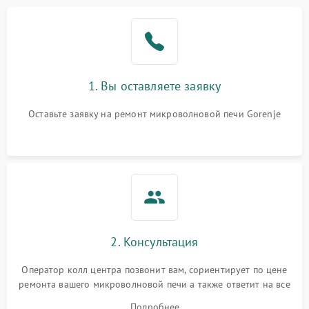
Проблемы с вентилятором
2000 ₽
Подробнее →
Поломка системы
2200 ₽
Подробнее →
охлаждения
1. Вы оставляете заявку
Не работают сенсорные
2400 ₽
Подробнее →
кнопки
Оставьте заявку на ремонт микроволновой печи Gorenje
Не горит подсветка
2000 ₽
Подробнее →
Сломался трансформатор
1000 ₽
Подробнее →
2. Консультация
Оператор колл центра позвонит вам, сориентирует по цене
ремонта вашего микроволновой печи а также ответит на все
ваши вопросы.
Подробнее