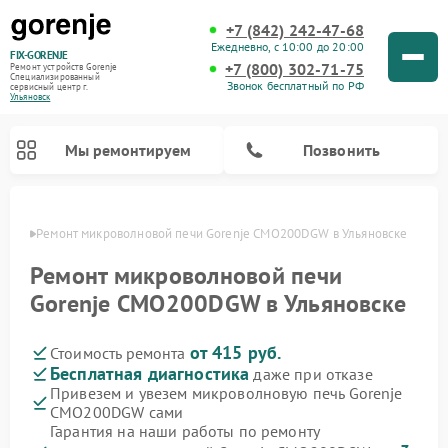
+7 (842) 242-47-68
Ежедневно, с 10:00 до 20:00
FIX-GORENJE
+7 (800) 302-71-75
Ремонт устройств Gorenje
Специализированный
Звонок бесплатный по РФ
cервисный центр г.
Ульяновск
Мы ремонтируем
Позвонить
овске
Ремонт микроволновой печи Gorenje CMO200DGW в Ульяновске
Ремонт микроволновой печи
Gorenje CMO200DGW в Ульяновске
от 415 руб.
Стоимость ремонта
Бесплатная диагностика
даже при отказе
Привезем и увезем микроволновую печь Gorenje
CMO200DGW сами
Ремонт варочных панелей Gorenje
Ремонт посудомоечных машин Gorenje
Ремонт стиральных машин Gorenje
Ремонт духовых шкафов Gorenje
Ремонт водонагревателей Gorenje
Ремонт парогенераторов Gorenje
Гарантия на наши работы по ремонту