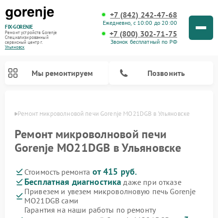
+7 (842) 242-47-68
Ежедневно, с 10:00 до 20:00
FIX-GORENJE
+7 (800) 302-71-75
Ремонт устройств Gorenje
Специализированный
Звонок бесплатный по РФ
cервисный центр г.
Ульяновск
Мы ремонтируем
Позвонить
овске
Ремонт микроволновой печи Gorenje MO21DGB в Ульяновске
Ремонт микроволновой печи
Gorenje MO21DGB в Ульяновске
от 415 руб.
Стоимость ремонта
Бесплатная диагностика
даже при отказе
Привезем и увезем микроволновую печь Gorenje
MO21DGB сами
Ремонт варочных панелей Gorenje
Ремонт посудомоечных машин Gorenje
Ремонт стиральных машин Gorenje
Ремонт духовых шкафов Gorenje
Ремонт водонагревателей Gorenje
Ремонт парогенераторов Gorenje
Гарантия на наши работы по ремонту