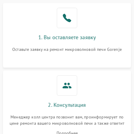
Проблемы с вентилятором
2000 ₽
Подробнее →
Поломка системы
2200 ₽
Подробнее →
охлаждения
1. Вы оставляете заявку
Не работают сенсорные
2400 ₽
Подробнее →
кнопки
Оставьте заявку на ремонт микроволновой печи Gorenje
Не горит подсветка
2000 ₽
Подробнее →
Сломался трансформатор
1000 ₽
Подробнее →
2. Консультация
Менеджер колл центра позвонит вам, проинформирует по
цене ремонта вашего микроволновой печи а также ответит
на все ваши вопросы.
Подробнее