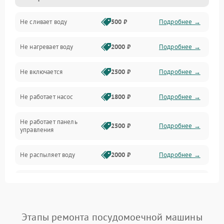
Не сливает воду
500 ₽
Подробнее →
Электропитание
Не нагревает воду
2000 ₽
Подробнее →
Датчики
Не включается
2500 ₽
Подробнее →
Нагрев
Не работает насос
1800 ₽
Подробнее →
Вода
Не работает панель
Гигиена
2500 ₽
Подробнее →
управления
Программное обеспечение
Не распыляет воду
2000 ₽
Подробнее →
Не запускается цикл
1800 ₽
Подробнее →
стирки
Проблемы с набором
Этапы ремонта посудомоечной машины
1800 ₽
Подробнее →
воды