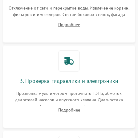
Отключение от сети и перекрытие воды. Извлечение корзин,
фильтров и импеллеров. Снятие боковых стенок, фасада
дверцы или нижнего поддона для прямого доступа к
Подробнее
циркуляционному насосу, ТЭНу и сливной помпе.
3. Проверка гидравлики и электроники
Прозвонка мультиметром проточного ТЭНа, обмоток
двигателей насосов и впускного клапана. Диагностика
прессостата (датчика уровня воды), датчика мутности,
Подробнее
концевика дверцы и электронного модуля управления.