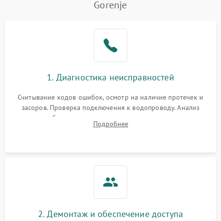
Gorenje
Не работает сушилка
2100 ₽
Подробнее →
Сбои в работе таймера
1700 ₽
Подробнее →
Проблемы с
2100 ₽
Подробнее →
1. Диагностика неисправностей
циркуляционным насосом
Считывание кодов ошибок, осмотр на наличие протечек и
засоров. Проверка подключения к водопроводу. Анализ
жалоб на отсутствие слива, нагрева, вращения
Подробнее
разбрызгивателей или срабатывание системы защиты
аквастоп.
2. Демонтаж и обеспечение доступа