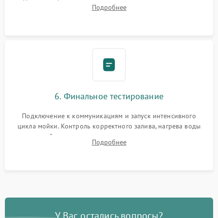
Надежная фиксация хомутов гидравлической системы,
Подробнее
сборка корпуса и установка датчика поплавка.
6. Финальное тестирование
Подключение к коммуникациям и запуск интенсивного
цикла мойки. Контроль корректного залива, нагрева воды
до нужной температуры, отсутствия посторонних шумов,
Подробнее
штатного слива и абсолютной сухости в поддоне.
У Вас остались вопросы?