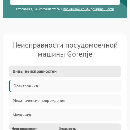
Отправляя, Вы соглашаетесь с
политикой конфиденциальности
Неисправности посудомоечной
машины Gorenje
Виды неисправностей
Электроника
Механические повреждения
Механика
Неисправности
Стоимость
Управление