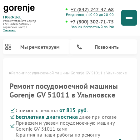
+7 (842) 242-47-68
Ежедневно, с 10:00 до 20:00
FIX-GORENJE
+7 (800) 302-71-75
Ремонт устройств Gorenje
Специализированный
Звонок бесплатный по РФ
cервисный центр г.
Ульяновск
Мы ремонтируем
Позвонить
овске
Ремонт посудомоечной машины Gorenje GV 51011 в Ульяновске
Ремонт посудомоечной машины
Gorenje GV 51011 в Ульяновске
от 815 руб.
Стоимость ремонта
Бесплатная диагностика
даже при отказе
Привезем и увезем посудомоечную машину
Gorenje GV 51011 сами
Ремонт варочных панелей Gorenje
Ремонт водонагревателей Gorenje
Ремонт микроволновых печей Gorenje
Ремонт стиральных машин Gorenje
Ремонт духовых шкафов Gorenje
Ремонт парогенераторов Gorenje
Гарантия на наши работы по ремонту