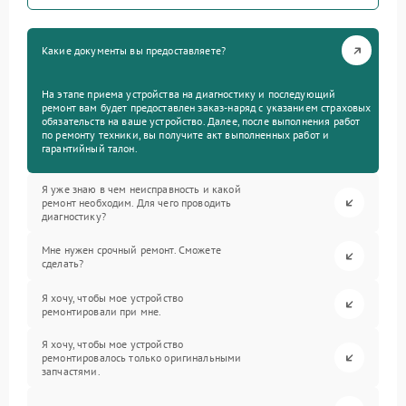
Какие документы вы предоставляете?
На этапе приема устройства на диагностику и последующий
ремонт вам будет предоставлен заказ-наряд с указанием страховых
обязательств на ваше устройство. Далее, после выполнения работ
по ремонту техники, вы получите акт выполненных работ и
гарантийный талон.
Я уже знаю в чем неисправность и какой
ремонт необходим. Для чего проводить
диагностику?
Мне нужен срочный ремонт. Сможете
сделать?
Я хочу, чтобы мое устройство
ремонтировали при мне.
Я хочу, чтобы мое устройство
ремонтировалось только оригинальными
запчастями.