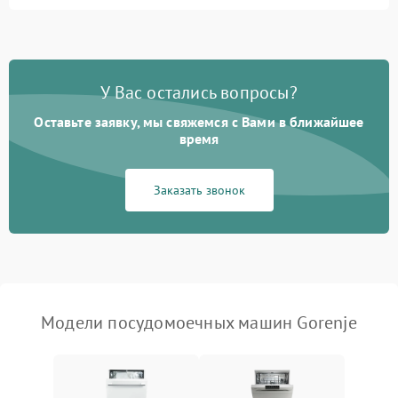
Не запускается цикл
1800 ₽
Подробнее →
стирки
Проблемы с набором
1800 ₽
Подробнее →
воды
У Вас остались вопросы?
Оставьте заявку, мы свяжемся с Вами в ближайшее
Не работает сушилка
2100 ₽
Подробнее →
время
Сбои в работе таймера
1700 ₽
Подробнее →
Заказать звонок
Проблемы с
2100 ₽
Подробнее →
циркуляционным насосом
Модели посудомоечных машин Gorenje