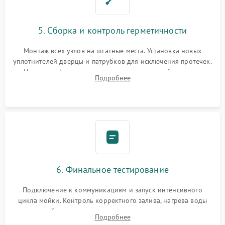
5. Сборка и контроль герметичности
Монтаж всех узлов на штатные места. Установка новых
уплотнителей дверцы и патрубков для исключения протечек.
Надежная фиксация хомутов гидравлической системы,
Подробнее
сборка корпуса и установка датчика поплавка.
6. Финальное тестирование
Подключение к коммуникациям и запуск интенсивного
цикла мойки. Контроль корректного залива, нагрева воды
до нужной температуры, отсутствия посторонних шумов,
Подробнее
штатного слива и абсолютной сухости в поддоне.