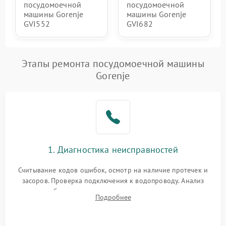
посудомоечной
посудомоечной
машины Gorenje
машины Gorenje
GVI552
GVI682
Этапы ремонта посудомоечной машины
Gorenje
1. Диагностика неисправностей
Считывание кодов ошибок, осмотр на наличие протечек и
засоров. Проверка подключения к водопроводу. Анализ
жалоб на отсутствие слива, нагрева, вращения
Подробнее
разбрызгивателей или срабатывание системы защиты
аквастоп.