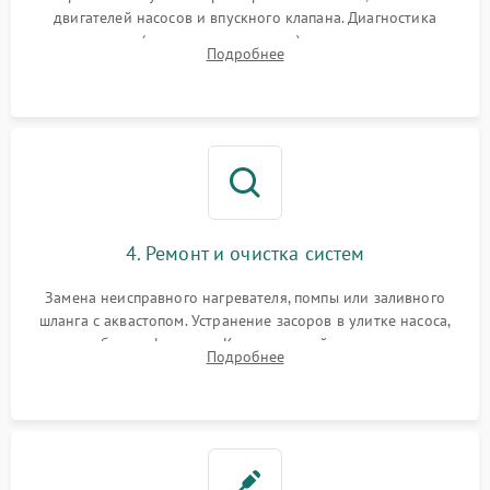
двигателей насосов и впускного клапана. Диагностика
прессостата (датчика уровня воды), датчика мутности,
Подробнее
концевика дверцы и электронного модуля управления.
4. Ремонт и очистка систем
Замена неисправного нагревателя, помпы или заливного
шланга с аквастопом. Устранение засоров в улитке насоса,
патрубках и фильтрах. Компонентный ремонт платы
Подробнее
управления, восстановление поврежденной проводки.