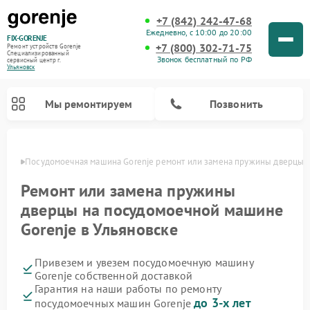
+7 (842) 242-47-68
Ежедневно, с 10:00 до 20:00
FIX-GORENJE
+7 (800) 302-71-75
Ремонт устройств Gorenje
Специализированный
Звонок бесплатный по РФ
cервисный центр г.
Ульяновск
Мы ремонтируем
Позвонить
овске
Посудомоечная машина Gorenje ремонт или замена пружины дверцы
Ремонт или замена пружины
дверцы на посудомоечной машине
Gorenje в Ульяновске
Привезем и увезем посудомоечную машину
Gorenje собственной доставкой
Гарантия на наши работы по ремонту
Ремонт варочных панелей Gorenje
Ремонт водонагревателей Gorenje
Ремонт микроволновых печей Gorenje
Ремонт стиральных машин Gorenje
Ремонт духовых шкафов Gorenje
Ремонт парогенераторов Gorenje
до 3-х лет
посудомоечных машин Gorenje