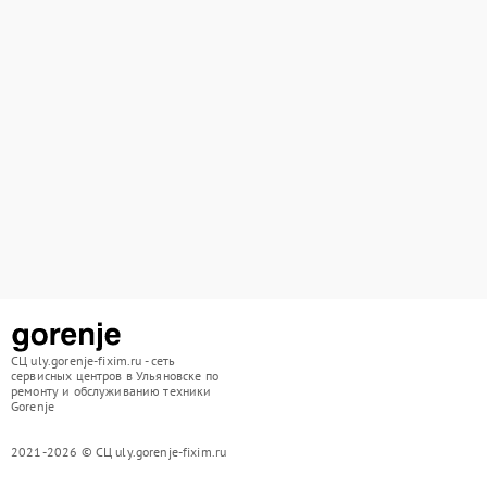
СЦ uly.gorenje-fixim.ru - сеть
сервисных центров в Ульяновске по
ремонту и обслуживанию техники
Gorenje
2021-2026 © СЦ uly.gorenje-fixim.ru