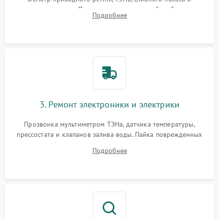
амортизаторов. Проверка подшипников барабана и
Подробнее
крестовины на износ, а манжеты люка на разрывы.
3. Ремонт электроники и электрики
Прозвонка мультиметром ТЭНа, датчика температуры,
прессостата и клапанов залива воды. Пайка поврежденных
дорожек или замена симисторов на плате управления.
Подробнее
Восстановление целостности проводки и контактов.