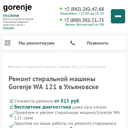
+7 (842) 242-47-68
Ежедневно, с 10:00 до 20:00
FIX-GORENJE
+7 (800) 302-71-75
Ремонт устройств Gorenje
Специализированный
Звонок бесплатный по РФ
cервисный центр г.
Ульяновск
Мы ремонтируем
Позвонить
овске
Ремонт стиральной машины Gorenje WA 121 в Ульяновске
Ремонт стиральной машины
Gorenje WA 121 в Ульяновске
от 815 руб.
Стоимость ремонта
Бесплатная диагностика
даже при отказе
Привезем и увезем стиральную машину Gorenje WA
121 сами
Ремонт варочных панелей Gorenje
Ремонт посудомоечных машин Gorenje
Ремонт парогенераторов Gorenje
Ремонт духовых шкафов Gorenje
Ремонт водонагревателей Gorenje
Ремонт микроволновых печей Gorenje
Гарантия на наши работы по ремонту стиральных