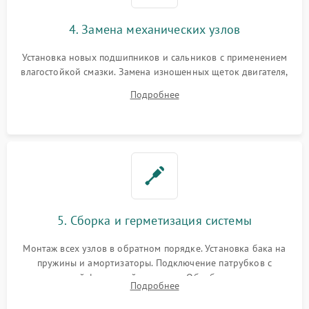
4. Замена механических узлов
Установка новых подшипников и сальников с применением
влагостойкой смазки. Замена изношенных щеток двигателя,
порванного ремня привода, неисправного сливного насоса
Подробнее
или поврежденной резиновой манжеты.
5. Сборка и герметизация системы
Монтаж всех узлов в обратном порядке. Установка бака на
пружины и амортизаторы. Подключение патрубков с
надежной фиксацией хомутами. Обработка стыков
Подробнее
герметиком для предотвращения возможных протечек воды.