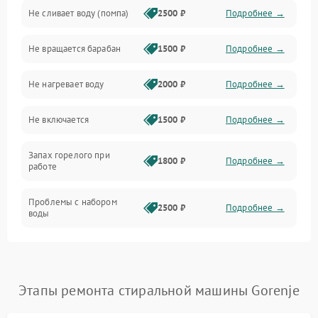
Не сливает воду (помпа)
2500 ₽
Подробнее →
Водоснабжение
Не вращается барабан
1500 ₽
Подробнее →
Слив
Не нагревает воду
2000 ₽
Подробнее →
Программное обеспечение
Не включается
1500 ₽
Подробнее →
Запах горелого при
1800 ₽
Подробнее →
работе
Проблемы с набором
2500 ₽
Подробнее →
воды
Замена ТЭНа
2200 ₽
Подробнее →
Замена платы управления
2200 ₽
Подробнее →
Этапы ремонта стиральной машины Gorenje