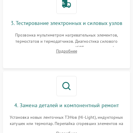
3. Тестирование электронных и силовых узлов
Прозвонка мультиметром нагревательных элементов,
термостатов и термодатчиков. Диагностика силового
модуля, реле, диодных мостов и IGBT-транзисторов (для
Подробнее
индукции). Проверка кранов и газ-контроля (для газовых
панелей).
4. Замена деталей и компонентный ремонт
Установка новых ленточных ТЭНов (Hi-Light), индукторных
катушек или термопар. Перепайка сгоревших элементов на
плате управления, восстановление токопроводящих