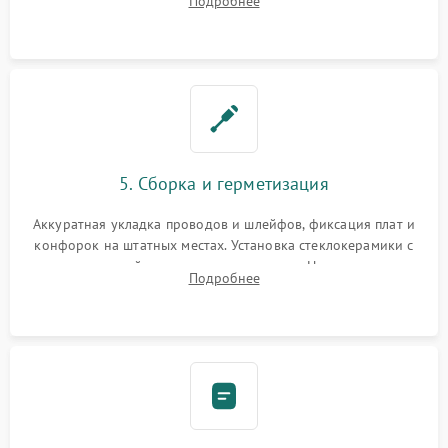
Подробнее
дорожек. Очистка контактов и замена поврежденной
проводки.
5. Сборка и герметизация
Аккуратная укладка проводов и шлейфов, фиксация плат и
конфорок на штатных местах. Установка стеклокерамики с
проверкой равномерности зазоров. Нанесение
Подробнее
термостойкого герметика или укладка уплотнительной
ленты по контуру.