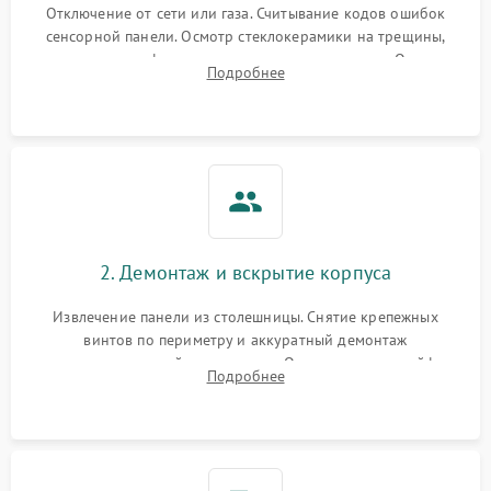
Отключение от сети или газа. Считывание кодов ошибок
сенсорной панели. Осмотр стеклокерамики на трещины,
проверка конфорок на равномерность нагрева. Опрос
Подробнее
клиента о симптомах (не включается, не видит посуду,
щелкает).
2. Демонтаж и вскрытие корпуса
Извлечение панели из столешницы. Снятие крепежных
винтов по периметру и аккуратный демонтаж
стеклокерамической поверхности. Отсоединение шлейфов
Подробнее
сенсорного блока для доступа к силовым платам, катушкам
или ТЭНам.