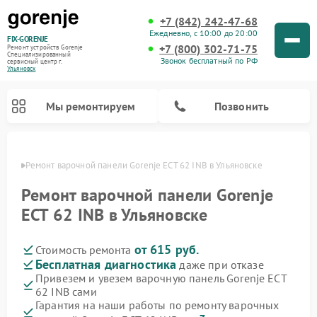
+7 (842) 242-47-68
Ежедневно, с 10:00 до 20:00
FIX-GORENJE
+7 (800) 302-71-75
Ремонт устройств Gorenje
Специализированный
Звонок бесплатный по РФ
cервисный центр г.
Ульяновск
Мы ремонтируем
Позвонить
овске
Ремонт варочной панели Gorenje ECT 62 INB в Ульяновске
Ремонт варочной панели Gorenje
ECT 62 INB в Ульяновске
от 615 руб.
Стоимость ремонта
Бесплатная диагностика
даже при отказе
Привезем и увезем варочную панель Gorenje ECT
62 INB сами
Ремонт духовых шкафов Gorenje
Ремонт водонагревателей Gorenje
Ремонт микроволновых печей Gorenje
Ремонт стиральных машин Gorenje
Ремонт посудомоечных машин Gorenje
Ремонт парогенераторов Gorenje
Гарантия на наши работы по ремонту варочных