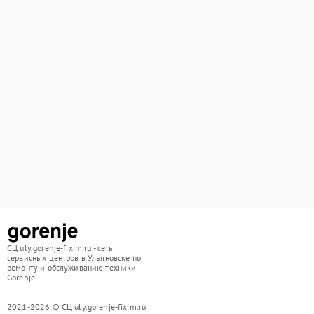
СЦ uly.gorenje-fixim.ru - сеть
сервисных центров в Ульяновске по
ремонту и обслуживанию техники
Gorenje
2021-2026 © СЦ uly.gorenje-fixim.ru