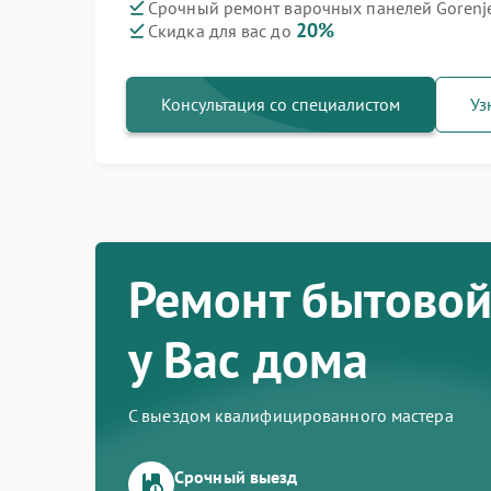
Срочный ремонт варочных панелей Gorenje
20%
Скидка для вас до
Ремонт духовых шкафов Gorenje
Ремонт посудомоечных машин Gorenje
Ремонт водонагревателей Gorenje
Ремонт микроволновых печей Gorenje
Ремонт парогенераторов Gorenje
Ремонт стиральных машин Gorenje
Ремонт холодильников Gorenje
Консультация со специалистом
Уз
Ремонт бытовой
у Вас дома
С выездом квалифицированного мастера
Срочный выезд