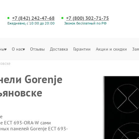
+7 (842) 242-47-68
+7 (800) 302-71-75
Ежедневно, с 10:00 до 20:00
Звонок бесплатный по РФ
ны
О нас
Отзывы
Доставка
Гарантии
Акции и скидки
Зая
новске
нели Gorenje
ьяновске
е
je ECT 693-ORA-W сами
ных панелей Gorenje ECT 693-