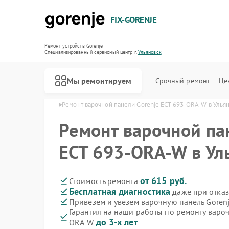
FIX-GORENJE
Ремонт устройств Gorenje
Специализированный cервисный центр г.
Ульяновск
Мы ремонтируем
Срочный ремонт
Це
orenje в Ульяновске
Ремонт варочной панели Gorenje ECT 693-ORA-W в Улья
Ремонт варочной па
ECT 693-ORA-W в Ул
от 615 руб.
Стоимость ремонта
Бесплатная диагностика
даже при отказ
Привезем и увезем варочную панель Goren
Гарантия на наши работы по ремонту вароч
до 3-х лет
ORA-W