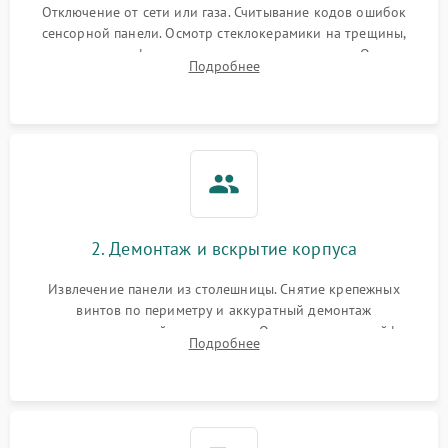
Отключение от сети или газа. Считывание кодов ошибок
сенсорной панели. Осмотр стеклокерамики на трещины,
проверка конфорок на равномерность нагрева. Опрос
Подробнее
клиента о симптомах (не включается, не видит посуду,
щелкает).
2. Демонтаж и вскрытие корпуса
Извлечение панели из столешницы. Снятие крепежных
винтов по периметру и аккуратный демонтаж
стеклокерамической поверхности. Отсоединение шлейфов
Подробнее
сенсорного блока для доступа к силовым платам, катушкам
или ТЭНам.