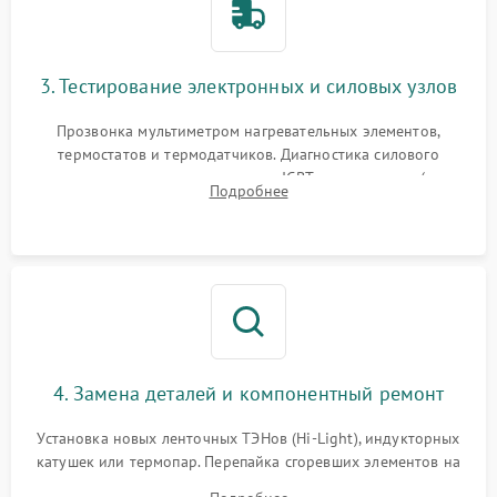
3. Тестирование электронных и силовых узлов
Прозвонка мультиметром нагревательных элементов,
термостатов и термодатчиков. Диагностика силового
модуля, реле, диодных мостов и IGBT-транзисторов (для
Подробнее
индукции). Проверка кранов и газ-контроля (для газовых
панелей).
4. Замена деталей и компонентный ремонт
Установка новых ленточных ТЭНов (Hi-Light), индукторных
катушек или термопар. Перепайка сгоревших элементов на
плате управления, восстановление токопроводящих