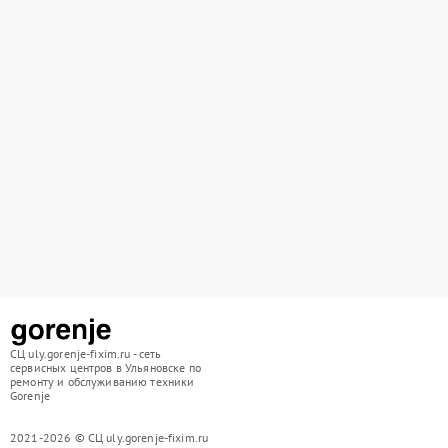
СЦ uly.gorenje-fixim.ru - сеть
сервисных центров в Ульяновске по
ремонту и обслуживанию техники
Gorenje
2021-2026 © СЦ uly.gorenje-fixim.ru