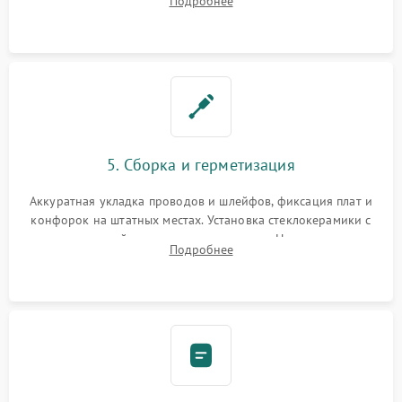
Подробнее
дорожек. Очистка контактов и замена поврежденной
проводки.
5. Сборка и герметизация
Аккуратная укладка проводов и шлейфов, фиксация плат и
конфорок на штатных местах. Установка стеклокерамики с
проверкой равномерности зазоров. Нанесение
Подробнее
термостойкого герметика или укладка уплотнительной
ленты по контуру.