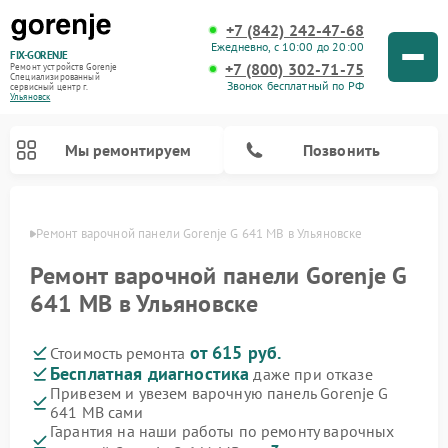
+7 (842) 242-47-68
Ежедневно, с 10:00 до 20:00
FIX-GORENJE
+7 (800) 302-71-75
Ремонт устройств Gorenje
Специализированный
Звонок бесплатный по РФ
cервисный центр г.
Ульяновск
Мы ремонтируем
Позвонить
овске
Ремонт варочной панели Gorenje G 641 MB в Ульяновске
Ремонт варочной панели Gorenje G
641 MB в Ульяновске
от 615 руб.
Стоимость ремонта
Бесплатная диагностика
даже при отказе
Привезем и увезем варочную панель Gorenje G
641 MB сами
Ремонт духовых шкафов Gorenje
Ремонт водонагревателей Gorenje
Ремонт микроволновых печей Gorenje
Ремонт стиральных машин Gorenje
Ремонт посудомоечных машин Gorenje
Ремонт парогенераторов Gorenje
Гарантия на наши работы по ремонту варочных