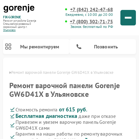
+7 (842) 242-47-68
Ежедневно, с 10:00 до 20:00
FIX-GORENJE
+7 (800) 302-71-75
Ремонт устройств Gorenje
Специализированный
Звонок бесплатный по РФ
cервисный центр г.
Ульяновск
Мы ремонтируем
Позвонить
овске
Ремонт варочной панели Gorenje GW6D41X в Ульяновске
Ремонт варочной панели Gorenje
GW6D41X в Ульяновске
от 615 руб.
Стоимость ремонта
Бесплатная диагностика
даже при отказе
Привезем и увезем варочную панель Gorenje
GW6D41X сами
Ремонт духовых шкафов Gorenje
Ремонт водонагревателей Gorenje
Ремонт микроволновых печей Gorenje
Ремонт стиральных машин Gorenje
Ремонт посудомоечных машин Gorenje
Ремонт парогенераторов Gorenje
Гарантия на наши работы по ремонту варочных