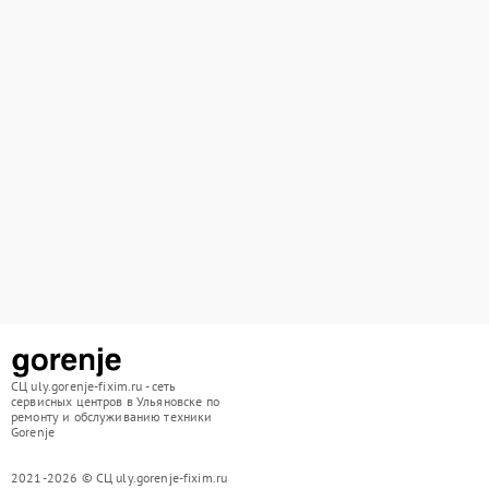
СЦ uly.gorenje-fixim.ru - сеть
сервисных центров в Ульяновске по
ремонту и обслуживанию техники
Gorenje
2021-2026 © СЦ uly.gorenje-fixim.ru