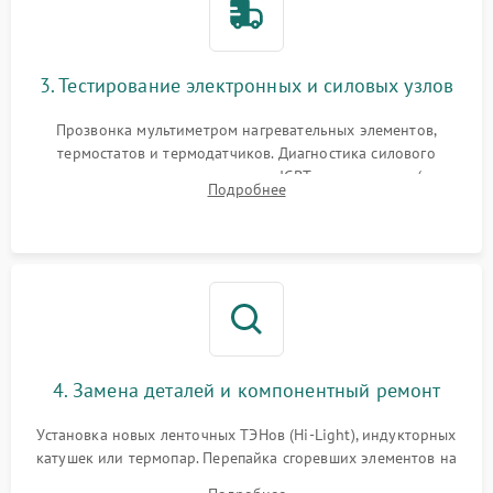
3. Тестирование электронных и силовых узлов
Прозвонка мультиметром нагревательных элементов,
термостатов и термодатчиков. Диагностика силового
модуля, реле, диодных мостов и IGBT-транзисторов (для
Подробнее
индукции). Проверка кранов и газ-контроля (для газовых
панелей).
4. Замена деталей и компонентный ремонт
Установка новых ленточных ТЭНов (Hi-Light), индукторных
катушек или термопар. Перепайка сгоревших элементов на
плате управления, восстановление токопроводящих