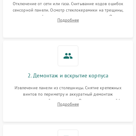
Отключение от сети или газа. Считывание кодов ошибок
сенсорной панели. Осмотр стеклокерамики на трещины,
проверка конфорок на равномерность нагрева. Опрос
Подробнее
клиента о симптомах (не включается, не видит посуду,
щелкает).
2. Демонтаж и вскрытие корпуса
Извлечение панели из столешницы. Снятие крепежных
винтов по периметру и аккуратный демонтаж
стеклокерамической поверхности. Отсоединение шлейфов
Подробнее
сенсорного блока для доступа к силовым платам, катушкам
или ТЭНам.