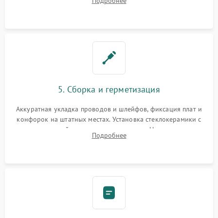
Подробнее
дорожек. Очистка контактов и замена поврежденной
проводки.
5. Сборка и герметизация
Аккуратная укладка проводов и шлейфов, фиксация плат и
конфорок на штатных местах. Установка стеклокерамики с
проверкой равномерности зазоров. Нанесение
Подробнее
термостойкого герметика или укладка уплотнительной
ленты по контуру.