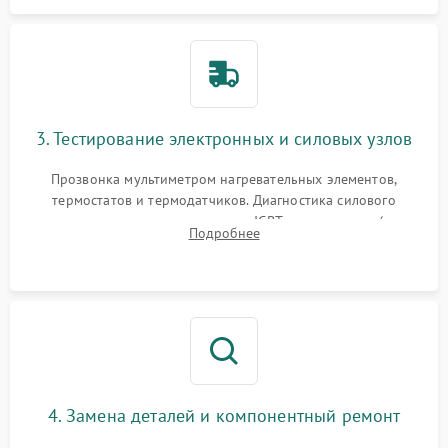
3. Тестирование электронных и силовых узлов
Прозвонка мультиметром нагревательных элементов,
термостатов и термодатчиков. Диагностика силового
модуля, реле, диодных мостов и IGBT-транзисторов (для
Подробнее
индукции). Проверка кранов и газ-контроля (для газовых
панелей).
4. Замена деталей и компонентный ремонт