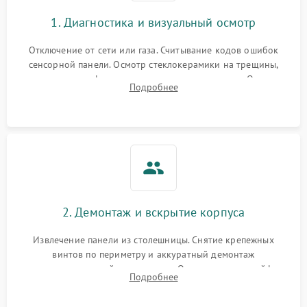
1. Диагностика и визуальный осмотр
Отключение от сети или газа. Считывание кодов ошибок
сенсорной панели. Осмотр стеклокерамики на трещины,
проверка конфорок на равномерность нагрева. Опрос
Подробнее
клиента о симптомах (не включается, не видит посуду,
щелкает).
2. Демонтаж и вскрытие корпуса
Извлечение панели из столешницы. Снятие крепежных
винтов по периметру и аккуратный демонтаж
стеклокерамической поверхности. Отсоединение шлейфов
Подробнее
сенсорного блока для доступа к силовым платам, катушкам
или ТЭНам.