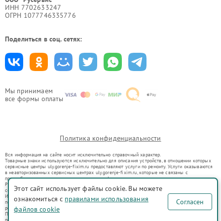
ИНН 7702633247
ОГРН 1077746335776
Поделиться в соц. сетях:
Мы принимаем
все формы оплаты
Политика конфиденциальности
Вся информация на сайте носит исключительно справочный характер.
Товарные знаки используются исключительно для описания устройств, в отношении которых
сервисные центры uly.gorenje-fixim.ru предоставляют услуги по ремонту. Услуги оказываются
в неавторизованных сервисных центрах uly.gorenje-fixim.ru, которые не связаны с
правообладателями товарных знаков или их официальными представителями.
Ремонт осуществляется для устройств, уже введенных в гражданский оборот в соответствии
Этот сайт использует файлы cookie. Вы можете
со статьей 1487 ГК РФ.
Использование товарных знаков не преследует цели индивидуализации услуг или введения
ознакомиться с
правилами использования
Согласен
потребителей в заблуждение, а служит для информирования о предоставляемых услугах по
ремонту техники указанных брендов.
файлов cookie
Представленная на сайте информация не является публичной офертой, определяемой
положениями Статьи 437(2) Гражданского кодекса РФ