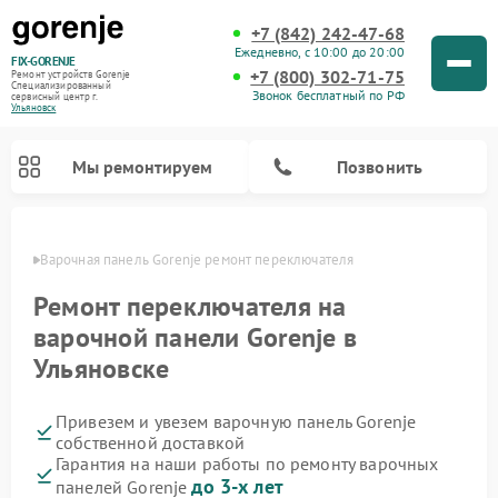
+7 (842) 242-47-68
Ежедневно, с 10:00 до 20:00
FIX-GORENJE
+7 (800) 302-71-75
Ремонт устройств Gorenje
Специализированный
Звонок бесплатный по РФ
cервисный центр г.
Ульяновск
Мы ремонтируем
Позвонить
овске
Варочная панель Gorenje ремонт переключателя
Ремонт переключателя на
варочной панели Gorenje в
Ульяновске
Привезем и увезем варочную панель Gorenje
собственной доставкой
Гарантия на наши работы по ремонту варочных
Ремонт духовых шкафов Gorenje
Ремонт водонагревателей Gorenje
Ремонт микроволновых печей Gorenje
Ремонт стиральных машин Gorenje
Ремонт посудомоечных машин Gorenje
Ремонт парогенераторов Gorenje
до 3-х лет
панелей Gorenje