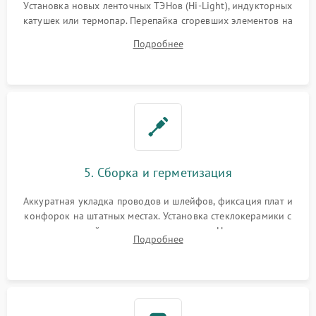
Установка новых ленточных ТЭНов (Hi-Light), индукторных
катушек или термопар. Перепайка сгоревших элементов на
плате управления, восстановление токопроводящих
Подробнее
дорожек. Очистка контактов и замена поврежденной
проводки.
5. Сборка и герметизация
Аккуратная укладка проводов и шлейфов, фиксация плат и
конфорок на штатных местах. Установка стеклокерамики с
проверкой равномерности зазоров. Нанесение
Подробнее
термостойкого герметика или укладка уплотнительной
ленты по контуру.