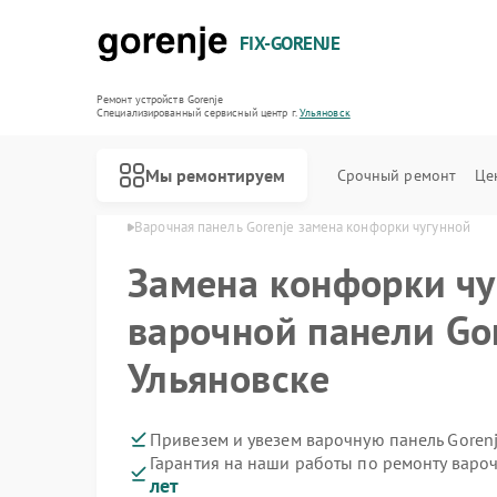
FIX-GORENJE
Ремонт устройств Gorenje
Специализированный cервисный центр г.
Ульяновск
Мы ремонтируем
Срочный ремонт
Це
orenje в Ульяновске
Варочная панель Gorenje замена конфорки чугунной
Замена конфорки чу
варочной панели Gor
Ульяновске
Привезем и увезем варочную панель Goren
Гарантия на наши работы по ремонту варо
лет