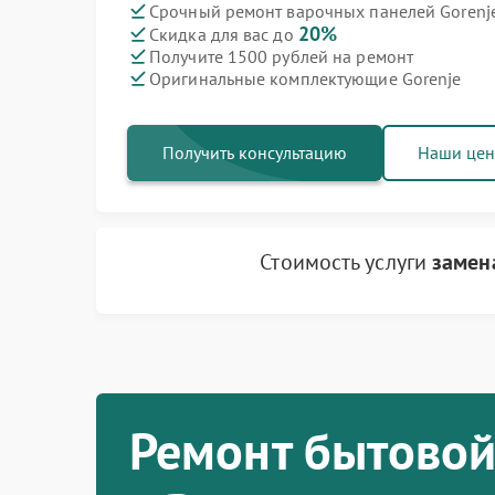
Срочный ремонт варочных панелей Gorenje
20%
Скидка для вас до
Ремонт духовых шкафов Gorenje
Ремонт посудомоечных машин Gorenje
Ремонт водонагревателей Gorenje
Ремонт микроволновых печей Gorenje
Ремонт парогенераторов Gorenje
Ремонт стиральных машин Gorenje
Ремонт холодильников Gorenje
Получите 1500 рублей на ремонт
Оригинальные комплектующие Gorenje
Получить консультацию
Наши це
Стоимость услуги
замен
Ремонт бытовой