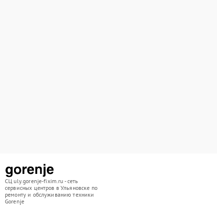
СЦ uly.gorenje-fixim.ru - сеть
сервисных центров в Ульяновске по
ремонту и обслуживанию техники
Gorenje