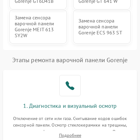
Gorenje GT6D41B
Gorenje GT 641 W
Замена сенсора
Замена сенсора
варочной панели
варочной панели
Gorenje MEIT 613
Gorenje ECS 963 ST
SY2W
Этапы ремонта варочной панели Gorenje
1. Диагностика и визуальный осмотр
Отключение от сети или газа. Считывание кодов ошибок
сенсорной панели. Осмотр стеклокерамики на трещины,
проверка конфорок на равномерность нагрева. Опрос
Подробнее
клиента о симптомах (не включается, не видит посуду,