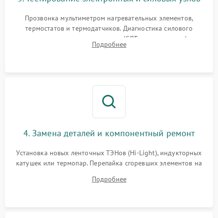
Прозвонка мультиметром нагревательных элементов,
термостатов и термодатчиков. Диагностика силового
модуля, реле, диодных мостов и IGBT-транзисторов (для
Подробнее
индукции). Проверка кранов и газ-контроля (для газовых
панелей).
4. Замена деталей и компонентный ремонт
Установка новых ленточных ТЭНов (Hi-Light), индукторных
катушек или термопар. Перепайка сгоревших элементов на
плате управления, восстановление токопроводящих
Подробнее
дорожек. Очистка контактов и замена поврежденной
проводки.