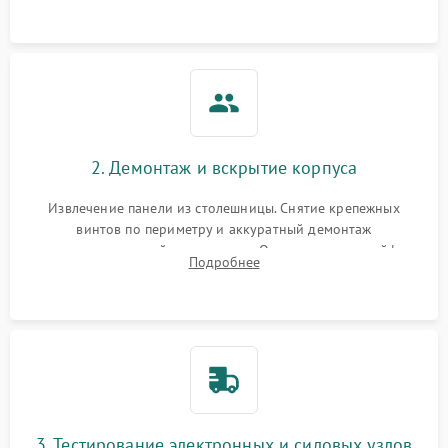
щелкает).
2. Демонтаж и вскрытие корпуса
Извлечение панели из столешницы. Снятие крепежных
винтов по периметру и аккуратный демонтаж
стеклокерамической поверхности. Отсоединение шлейфов
Подробнее
сенсорного блока для доступа к силовым платам, катушкам
или ТЭНам.
3. Тестирование электронных и силовых узлов