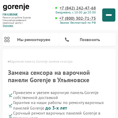
+7 (842) 242-47-68
Ежедневно, с 10:00 до 20:00
FIX-GORENJE
+7 (800) 302-71-75
Ремонт устройств Gorenje
Специализированный
Звонок бесплатный по РФ
cервисный центр г.
Ульяновск
Мы ремонтируем
Позвонить
овске
Варочная панель Gorenje замена сенсора
Замена сенсора на варочной
панели Gorenje в Ульяновске
Привезем и увезем варочную панель Gorenje
собственной доставкой
Гарантия на наши работы по ремонту варочных
до 3-х лет
панелей Gorenje
Ремонт духовых шкафов Gorenje
Ремонт водонагревателей Gorenje
Ремонт микроволновых печей Gorenje
Ремонт стиральных машин Gorenje
Ремонт посудомоечных машин Gorenje
Ремонт парогенераторов Gorenje
Срочный ремонт варочных панелей Gorenje в