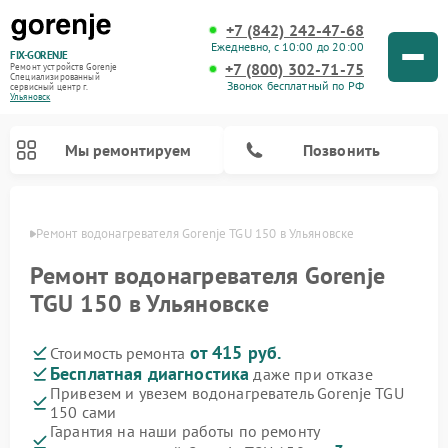
+7 (842) 242-47-68
Ежедневно, с 10:00 до 20:00
FIX-GORENJE
+7 (800) 302-71-75
Ремонт устройств Gorenje
Специализированный
Звонок бесплатный по РФ
cервисный центр г.
Ульяновск
Мы ремонтируем
Позвонить
овске
Ремонт водонагревателя Gorenje TGU 150 в Ульяновске
Ремонт водонагревателя Gorenje
TGU 150 в Ульяновске
от 415 руб.
Стоимость ремонта
Бесплатная диагностика
даже при отказе
Привезем и увезем водонагреватель Gorenje TGU
150 сами
Ремонт варочных панелей Gorenje
Ремонт посудомоечных машин Gorenje
Ремонт микроволновых печей Gorenje
Ремонт стиральных машин Gorenje
Ремонт духовых шкафов Gorenje
Ремонт парогенераторов Gorenje
Гарантия на наши работы по ремонту